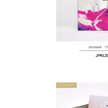
Notebook "
가격
JP¥3,2
FOR GIFT