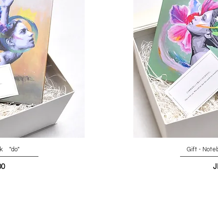
ok "do"
Gift - Not
00
J