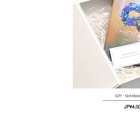
Gift - Notebo
가격
JP¥4,0