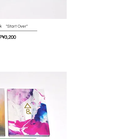
k "Start Over"
가격
P¥3,200