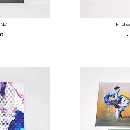
"do"
Noteboo
00
J