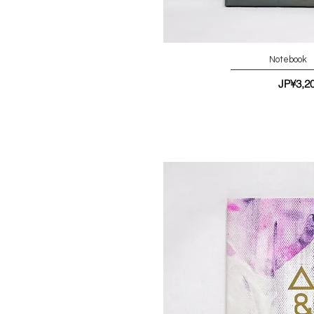
Notebook 
가격
JP¥3,2