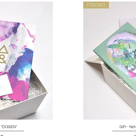
FOR GIFT
k "DOGEN"
Gift - No