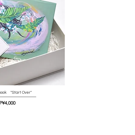
ebook "Start Over"
가격
P¥4,000