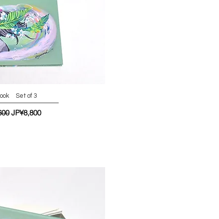
ook Set of 3
가
할인가
600
JP¥8,800