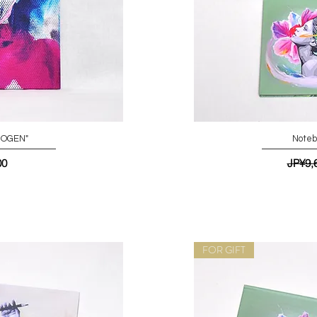
DOGEN"
Noteb
일반
00
JP¥9,
FOR GIFT