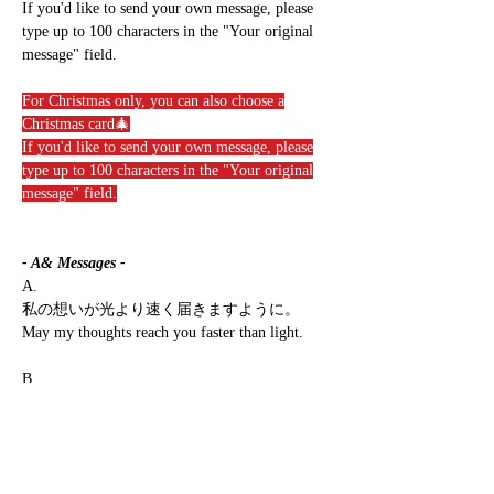
If you'd like to send your own message, please
type up to 100 characters in the "Your original
message" field.
For Christmas only, you can also choose a
Christmas card🎄
If you'd like to send your own message, please
type up to 100 characters in the "Your original
message" field.
- A& Messages -
A.
私の想いが光より速く届きますように。
May my thoughts reach you faster than light.
B.
あなたが生まれた日、私の世界は生まれ変わ
った。
The day you were born, my world was reborn.